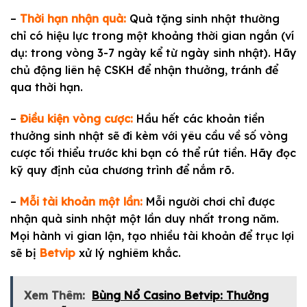
–
Thời hạn nhận quà:
Quà tặng sinh nhật thường
chỉ có hiệu lực trong một khoảng thời gian ngắn (ví
dụ: trong vòng 3-7 ngày kể từ ngày sinh nhật). Hãy
chủ động liên hệ CSKH để nhận thưởng, tránh để
qua thời hạn.
–
Điều kiện vòng cược:
Hầu hết các khoản tiền
thưởng sinh nhật sẽ đi kèm với yêu cầu về số vòng
cược tối thiểu trước khi bạn có thể rút tiền. Hãy đọc
kỹ quy định của chương trình để nắm rõ.
–
Mỗi tài khoản một lần:
Mỗi người chơi chỉ được
nhận quà sinh nhật một lần duy nhất trong năm.
Mọi hành vi gian lận, tạo nhiều tài khoản để trục lợi
sẽ bị
Betvip
xử lý nghiêm khắc.
Xem Thêm:
Bùng Nổ Casino Betvip: Thưởng