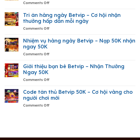
on
Comments Off
X10
Nạp
Tri ân hàng ngày Betvip – Cơ hội nhận
Đầu
thưởng hấp dẫn mỗi ngày
Tại
on
Comments Off
BETVIP
Tri
–
ân
Nhiệm vụ hàng ngày Betvip – Nạp 50K nhận
Tận
hàng
Hưởng
ngay 50K
ngày
Ngay
on
Comments Off
Betvip
Cơ
Nhiệm
–
Hội
vụ
Giới thiệu bạn bè Betvip – Nhận Thưởng
Cơ
Trúng
hàng
hội
Ngay 50K
Lớn!
ngày
nhận
on
Comments Off
Betvip
thưởng
Giới
–
hấp
thiệu
Code tân thủ Betvip 50K – Cơ hội vàng cho
Nạp
dẫn
bạn
50K
người chơi mới
mỗi
bè
nhận
ngày
on
Comments Off
Betvip
ngay
Code
–
50K
tân
Nhận
thủ
Thưởng
Betvip
Ngay
50K
50K
–