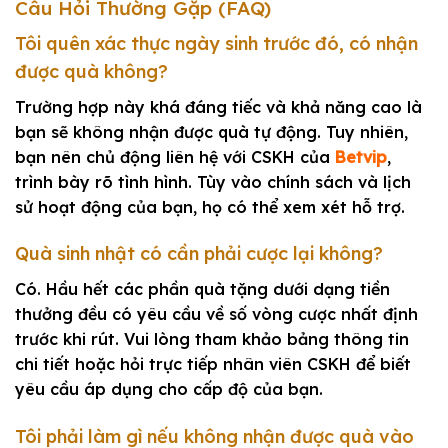
Câu Hỏi Thường Gặp (FAQ)
Tôi quên xác thực ngày sinh trước đó, có nhận
được quà không?
Trường hợp này khá đáng tiếc và khả năng cao là
bạn sẽ không nhận được quà tự động. Tuy nhiên,
bạn nên chủ động liên hệ với CSKH của
Betvip
,
trình bày rõ tình hình. Tùy vào chính sách và lịch
sử hoạt động của bạn, họ có thể xem xét hỗ trợ.
Quà sinh nhật có cần phải cược lại không?
Có. Hầu hết các phần quà tặng dưới dạng tiền
thưởng đều có yêu cầu về số vòng cược nhất định
trước khi rút. Vui lòng tham khảo bảng thông tin
chi tiết hoặc hỏi trực tiếp nhân viên CSKH để biết
yêu cầu áp dụng cho cấp độ của bạn.
Tôi phải làm gì nếu không nhận được quà vào