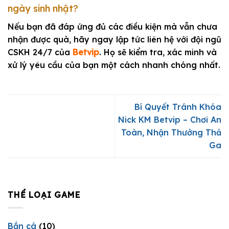
ngày sinh nhật?
Nếu bạn đã đáp ứng đủ các điều kiện mà vẫn chưa
nhận được quà, hãy ngay lập tức liên hệ với đội ngũ
CSKH 24/7 của
Betvip
. Họ sẽ kiểm tra, xác minh và
xử lý yêu cầu của bạn một cách nhanh chóng nhất.
Bí Quyết Tránh Khóa
Nick KM Betvip – Chơi An
Toàn, Nhận Thưởng Thả
Ga
THỂ LOẠI GAME
Bắn cá
(10)