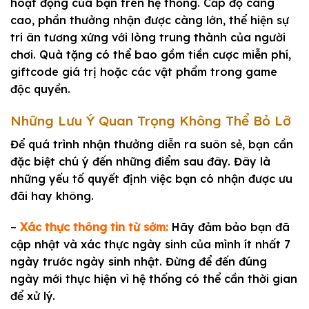
hoạt động của bạn trên hệ thống. Cấp độ càng
cao, phần thưởng nhận được càng lớn, thể hiện sự
tri ân tương xứng với lòng trung thành của người
chơi. Quà tặng có thể bao gồm tiền cược miễn phí,
giftcode giá trị hoặc các vật phẩm trong game
độc quyền.
Những Lưu Ý Quan Trọng Không Thể Bỏ Lỡ
Để quá trình nhận thưởng diễn ra suôn sẻ, bạn cần
đặc biệt chú ý đến những điểm sau đây. Đây là
những yếu tố quyết định việc bạn có nhận được ưu
đãi hay không.
–
Xác thực thông tin từ sớm:
Hãy đảm bảo bạn đã
cập nhật và xác thực ngày sinh của mình ít nhất 7
ngày trước ngày sinh nhật. Đừng để đến đúng
ngày mới thực hiện vì hệ thống có thể cần thời gian
để xử lý.