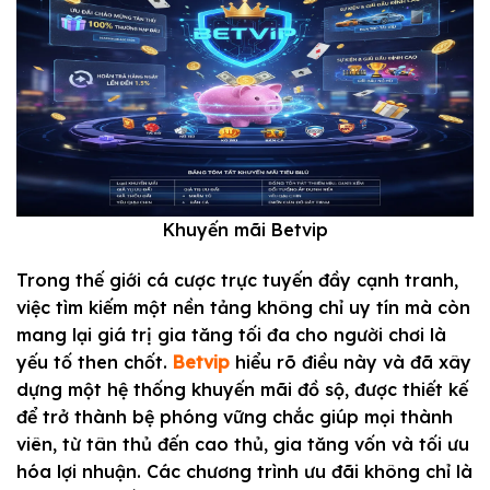
Khuyến mãi Betvip
Trong thế giới cá cược trực tuyến đầy cạnh tranh,
việc tìm kiếm một nền tảng không chỉ uy tín mà còn
mang lại giá trị gia tăng tối đa cho người chơi là
yếu tố then chốt.
Betvip
hiểu rõ điều này và đã xây
dựng một hệ thống khuyến mãi đồ sộ, được thiết kế
để trở thành bệ phóng vững chắc giúp mọi thành
viên, từ tân thủ đến cao thủ, gia tăng vốn và tối ưu
hóa lợi nhuận. Các chương trình ưu đãi không chỉ là