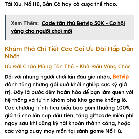
Tài Xỉu, Nổ Hũ, Bắn Cá hay cá cược thể thao.
Xem Thêm:
Code tân thủ Betvip 50K - Cơ hội
vàng cho người chơi mới
Khám Phá Chi Tiết Các Gói Ưu Đãi Hấp Dẫn
Nhất
Ưu Đãi Chào Mừng Tân Thủ – Khởi Đầu Vững Chắc
Đối với những người chơi lần đầu gia nhập,
Betvip
dành tặng những gói quà khởi nghiệp cực kỳ giá
trị. Đây là bước đệm hoàn hảo để bạn làm quen với
hệ thống và tự tin khám phá kho game khổng lồ.
Các chương trình tiêu biểu bao gồm thưởng 100%
giá trị cho lần nạp đầu tiên, tặng giftcode miễn phí
ngay sau khi đăng ký tài khoản thành công, hoặc
các vòng quay may mắn tại sảnh game Nổ Hũ.