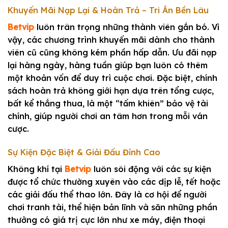
Khuyến Mãi Nạp Lại & Hoàn Trả – Tri Ân Bền Lâu
Betvip
luôn trân trọng những thành viên gắn bó. Vì
vậy, các chương trình khuyến mãi dành cho thành
viên cũ cũng không kém phần hấp dẫn. Ưu đãi nạp
lại hàng ngày, hàng tuần giúp bạn luôn có thêm
một khoản vốn để duy trì cuộc chơi. Đặc biệt, chính
sách hoàn trả không giới hạn dựa trên tổng cược,
bất kể thắng thua, là một “tấm khiên” bảo vệ tài
chính, giúp người chơi an tâm hơn trong mỗi ván
cược.
Sự Kiện Đặc Biệt & Giải Đấu Đỉnh Cao
Không khí tại
Betvip
luôn sôi động với các sự kiện
được tổ chức thường xuyên vào các dịp lễ, tết hoặc
các giải đấu thể thao lớn. Đây là cơ hội để người
chơi tranh tài, thể hiện bản lĩnh và săn những phần
thưởng có giá trị cực lớn như xe máy, điện thoại