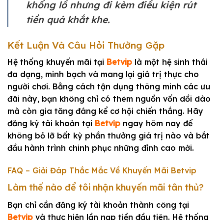
khổng lồ nhưng đi kèm điều kiện rút
tiền quá khắt khe.
Kết Luận Và Câu Hỏi Thường Gặp
Hệ thống khuyến mãi tại
Betvip
là một hệ sinh thái
đa dạng, minh bạch và mang lại giá trị thực cho
người chơi. Bằng cách tận dụng thông minh các ưu
đãi này, bạn không chỉ có thêm nguồn vốn dồi dào
mà còn gia tăng đáng kể cơ hội chiến thắng. Hãy
đăng ký tài khoản tại
Betvip
ngay hôm nay để
không bỏ lỡ bất kỳ phần thưởng giá trị nào và bắt
đầu hành trình chinh phục những đỉnh cao mới.
FAQ – Giải Đáp Thắc Mắc Về Khuyến Mãi Betvip
Làm thế nào để tôi nhận khuyến mãi tân thủ?
Bạn chỉ cần đăng ký tài khoản thành công tại
Betvip
và thực hiện lần nạp tiền đầu tiên. Hệ thống